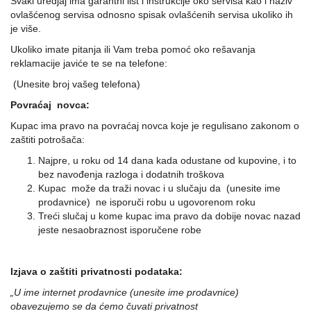
Svaki uredjaj ima garantni list i instrukcije oko servisa kao i naziv
ovlašćenog servisa odnosno spisak ovlašćenih servisa ukoliko ih
je više.
Ukoliko imate pitanja ili Vam treba pomoć oko rešavanja
reklamacije javiće te se na telefone:
(Unesite broj vašeg telefona)
Povraćaj novca:
Kupac ima pravo na povraćaj novca koje je regulisano zakonom o
zaštiti potrošača:
Najpre, u roku od 14 dana kada odustane od kupovine, i to
bez navođenja razloga i dodatnih troškova
Kupac može da traži novac i u slučaju da (unesite ime
prodavnice) ne isporuči robu u ugovorenom roku
Treći slučaj u kome kupac ima pravo da dobije novac nazad
jeste nesaobraznost isporučene robe
Izjava o zaštiti privatnosti podataka:
„U ime internet prodavnice (unesite ime prodavnice)
obavezujemo se da ćemo čuvati privatnost