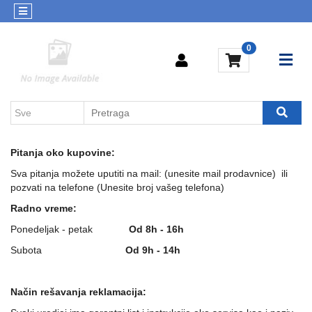
Kategorije
Kontakt
0
Računari-
Brendovi
Mobilni
telefoni
Odeća-
Obuća
Sve
Pitanja oko kupovine:
za
Sva pitanja možete uputiti na mail: (unesite mail prodavnice) ili
kuću
pozvati na telefone (Unesite broj vašeg telefona)
Pokloni
Radno vreme:
Ponedeljak - petak
Od 8h - 16h
Subota
Od 9h - 14h
Način rešavanja reklamacija: