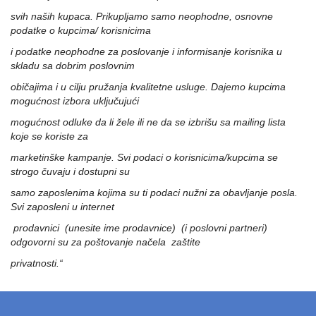
svih naših kupaca. Prikupljamo samo neophodne, osnovne
podatke o kupcima/ korisnicima
i podatke neophodne za poslovanje i informisanje korisnika u
skladu sa dobrim poslovnim
običajima i u cilju pružanja kvalitetne usluge. Dajemo kupcima
mogućnost izbora uključujući
mogućnost odluke da li žele ili ne da se izbrišu sa mailing lista
koje se koriste za
marketinške kampanje. Svi podaci o korisnicima/kupcima se
strogo čuvaju i dostupni su
samo zaposlenima kojima su ti podaci nužni za obavljanje posla.
Svi zaposleni u internet
prodavnici (unesite ime prodavnice) (i poslovni partneri)
odgovorni su za poštovanje načela zaštite
privatnosti.“